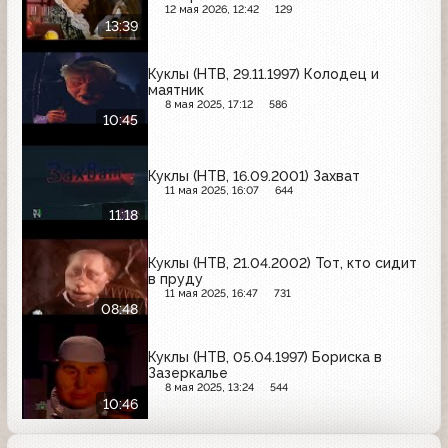
12 мая 2026, 12:42
129
13:39
Куклы (НТВ, 29.11.1997) Колодец и
маятник
8 мая 2025, 17:12
586
10:45
Куклы (НТВ, 16.09.2001) Захват
11 мая 2025, 16:07
644
11:18
Куклы (НТВ, 21.04.2002) Тот, кто сидит
в пруду
11 мая 2025, 16:47
731
08:48
Куклы (НТВ, 05.04.1997) Бориска в
Зазеркалье
8 мая 2025, 13:24
544
10:46