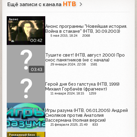
НТВ
Ещё записи с канала
Анонс
Анонс программы "Новейшая история.
Война в стакане" (НТВ, 30.09.2003)
5 мая 2015, 18:24
2068
00:42
Тушите свет! (НТВ, август 2000) Про
снос памятников (не с начала)
29 января 2024, 22:08
1581
03:43
Герой дня без галстука (НТВ, 1999)
Михаил Горбачёв (фрагмент)
11 января 2024, 18:15
1259
Игры разума (НТВ, 06.01.2005) Андрей
Смоляков против Анатолия
Вассермана (полная версия)
21 февраля 2025, 21:49
833
Рекламный блок