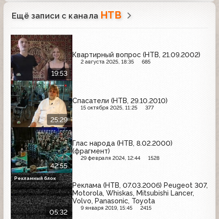
НТВ
Ещё записи с канала
Квартирный вопрос (НТВ, 21.09.2002)
2 августа 2025, 18:35
685
19:53
Спасатели (НТВ, 29.10.2010)
15 октября 2025, 11:25
377
25:29
Глас народа (НТВ, 8.02.2000)
(фрагмент)
29 февраля 2024, 12:44
1528
42:55
Рекламный блок
Реклама (НТВ, 07.03.2006) Peugeot 307,
Motorola, Whiskas, Mitsubishi Lancer,
Volvo, Panasonic, Toyota
9 января 2019, 15:45
2415
05:32