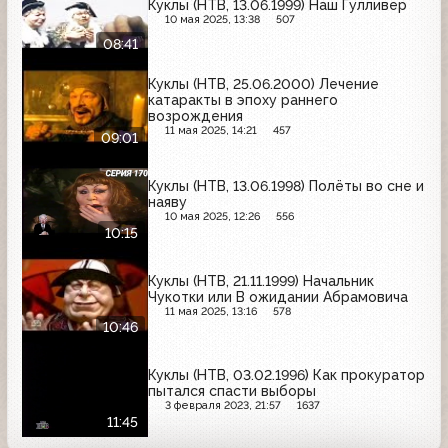
Куклы (НТВ, 13.06.1999) Наш Гулливер
10 мая 2025, 13:38
507
08:41
Куклы (НТВ, 25.06.2000) Лечение
катаракты в эпоху раннего
возрождения
11 мая 2025, 14:21
457
09:01
Куклы (НТВ, 13.06.1998) Полёты во сне и
наяву
10 мая 2025, 12:26
556
10:15
Куклы (НТВ, 21.11.1999) Начальник
Чукотки или В ожидании Абрамовича
11 мая 2025, 13:16
578
10:46
Куклы (НТВ, 03.02.1996) Как прокуратор
пытался спасти выборы
3 февраля 2023, 21:57
1637
11:45