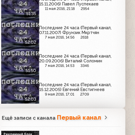
15.11.2006) Павел Луспекаев
11 мая 2016, 21:18
2954
51:35
Последние 24 часа (Первый канал,
07.11.2007) Фрунзик Мкртчян
7 мая 2016, 14:56
2618
52:02
Последние 24 часа (Первый канал,
20.09.2006) Виталий Соломин
7 мая 2016, 14:53
3346
51:50
Последние 24 часа (Первый канал,
15.12.2005) Евгений Евстигнеев
9 мая 2016, 17:01
2709
52:03
Первый канал
Ещё записи с канала
Рекламный блок