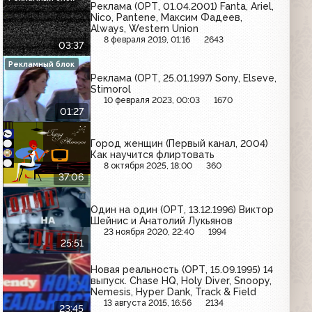
Реклама (ОРТ, 01.04.2001) Fanta, Ariel,
Nico, Pantene, Максим Фадеев,
Always, Western Union
8 февраля 2019, 01:16
2643
03:37
Рекламный блок
Реклама (ОРТ, 25.01.1997) Sony, Elseve,
Stimorol
10 февраля 2023, 00:03
1670
01:27
Город женщин (Первый канал, 2004)
Как научится флиртовать
8 октября 2025, 18:00
360
37:06
Один на один (ОРТ, 13.12.1996) Виктор
Шейнис и Анатолий Лукьянов
23 ноября 2020, 22:40
1994
25:51
Новая реальность (ОРТ, 15.09.1995) 14
выпуск. Chase HQ, Holy Diver, Snoopy,
Nemesis, Hyper Dank, Track & Field
13 августа 2015, 16:56
2134
23:45