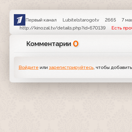
Первый канал
Lubitelstarogotv
2665
7 ма
http://kinozal.tv/details.php?id=670139
Есть пр
0
Комментарии
Войдите
или
зарегистрируйтесь
, чтобы добавит