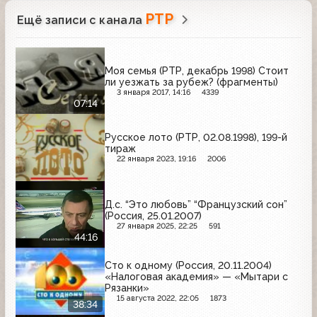
РТР
Ещё записи с канала
Моя семья (РТР, декабрь 1998) Стоит
ли уезжать за рубеж? (фрагменты)
3 января 2017, 14:16
4339
07:14
Русское лото (РТР, 02.08.1998), 199-й
тираж
22 января 2023, 19:16
2006
Д.с. “Это любовь” “Французский сон”
(Россия, 25.01.2007)
27 января 2025, 22:25
591
44:16
Сто к одному (Россия, 20.11.2004)
«Налоговая академия» — «Мытари с
Рязанки»
15 августа 2022, 22:05
1873
38:34