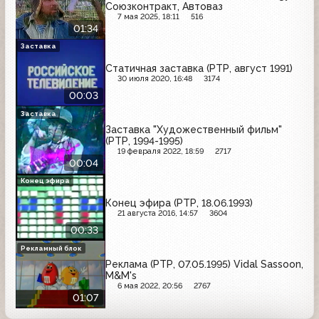
Союзконтракт, Автоваз
7 мая 2025, 18:11
516
01:34
Заставка
Статичная заставка (РТР, август 1991)
30 июля 2020, 16:48
3174
00:03
Заставка
Заставка "Художественный фильм"
(РТР, 1994-1995)
19 февраля 2022, 18:59
2717
00:04
Конец эфира
Конец эфира (РТР, 18.06.1993)
21 августа 2016, 14:57
3604
00:33
Рекламный блок
Реклама (РТР, 07.05.1995) Vidal Sassoon,
M&M's
6 мая 2022, 20:56
2767
01:07