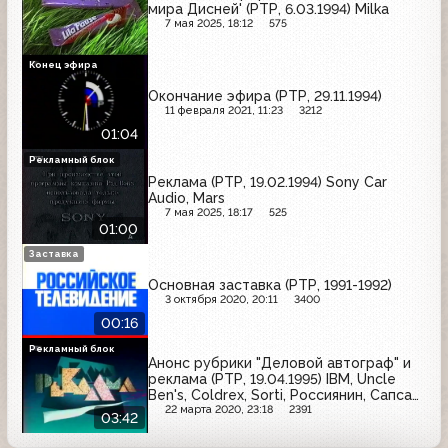
мира Дисней' (РТР, 6.03.1994) Milka
7 мая 2025, 18:12
575
Конец эфира
Окончание эфира (РТР, 29.11.1994)
11 февраля 2021, 11:23
3212
01:04
Рекламный блок
Реклама (РТР, 19.02.1994) Sony Car
Audio, Mars
7 мая 2025, 18:17
525
01:00
Заставка
Основная заставка (РТР, 1991-1992)
3 октября 2020, 20:11
3400
00:16
Рекламный блок
Анонс рубрики "Деловой автограф" и
реклама (РТР, 19.04.1995) IBM, Uncle
Ben's, Coldrex, Sorti, Россиянин, Сапсан,
Эффект Кредит
22 марта 2020, 23:18
2391
03:42