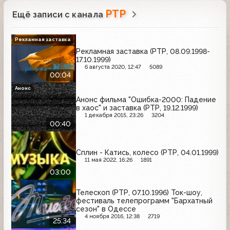
РТР
Ещё записи с канала
Рекламная заставка
Рекламная заставка (РТР, 08.09.1998-
17.10.1999)
6 августа 2020, 12:47
5089
00:04
Анонс
Анонс фильма "Ошибка-2000: Падение
в хаос" и заставка (РТР, 19.12.1999)
1 декабря 2015, 23:26
3204
00:40
Сплин - Катись, колесо (РТР, 04.01.1999)
11 мая 2022, 16:26
1891
03:00
Телескоп (РТР, 07.10.1996) Ток-шоу,
фестиваль телепрограмм "Бархатный
сезон" в Одессе
4 ноября 2016, 12:38
2719
25:34