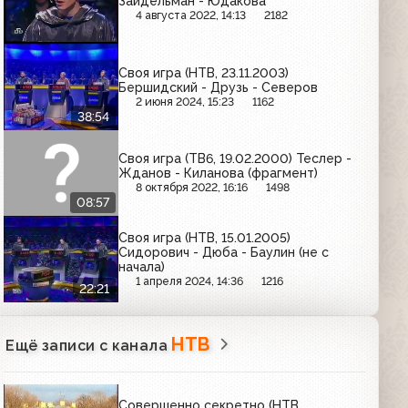
Зайдельман - Юдакова
4 августа 2022, 14:13
2182
Своя игра (НТВ, 23.11.2003)
Бершидский - Друзь - Северов
2 июня 2024, 15:23
1162
38:54
Своя игра (ТВ6, 19.02.2000) Теслер -
Жданов - Киланова (фрагмент)
8 октября 2022, 16:16
1498
08:57
Своя игра (НТВ, 15.01.2005)
Сидорович - Дюба - Баулин (не с
начала)
1 апреля 2024, 14:36
1216
22:21
НТВ
Ещё записи с канала
Совершенно секретно (НТВ,