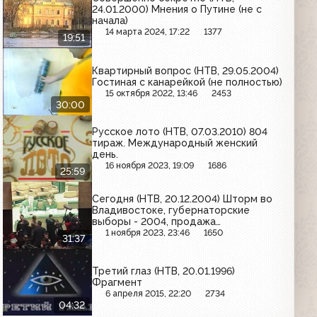
24.01.2000) Мнения о Путине (не с
начала)
14 марта 2024, 17:22
1377
19:51
Квартирный вопрос (НТВ, 29.05.2004)
Гостиная с канарейкой (не полностью)
15 октября 2022, 13:46
2453
30:00
Русское лото (НТВ, 07.03.2010) 804
тираж. Международный женский
день.
16 ноября 2023, 19:09
1686
25:59
Сегодня (НТВ, 20.12.2004) Шторм во
Владивостоке, губернаторские
выборы - 2004, продажа
Юганскнефтегаза, Буш - человек
1 ноября 2023, 23:46
1650
31:37
года, новогоднее турне Деда
Мороза
Третий глаз (НТВ, 20.01.1996)
Фрагмент
6 апреля 2015, 22:20
2734
04:32