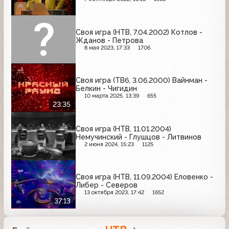
Своя игра (НТВ, 7.04.2002) Котлов -
Жданов - Петрова
8 мая 2023, 17:33
1706
Своя игра (ТВ6, 3.06.2000) Вайнман -
Белкин - Чигидин
10 марта 2025, 13:39
655
23:35
Своя игра (НТВ, 11.01.2004)
Немучинский - Глушцов - Литвинов
2 июня 2024, 15:23
1125
Своя игра (НТВ, 11.09.2004) Еловенко -
Либер - Северов
13 октября 2023, 17:42
1652
37:13