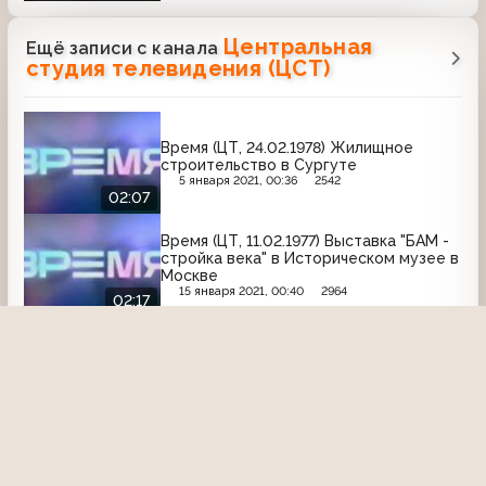
Центральная
Ещё записи с канала
студия телевидения (ЦСТ)
Время (ЦТ, 24.02.1978) Жилищное
строительство в Сургуте
5 января 2021, 00:36
2542
02:07
Время (ЦТ, 11.02.1977) Выставка "БАМ -
стройка века" в Историческом музее в
Москве
15 января 2021, 00:40
2964
02:17
Новости (ЦТ, 18.06.1977) Мемориальный
дом-музей Валерия Чкалова
21 июня 2022, 11:24
1801
02:41
Новости (ЦТ, 20.06.1987) Парад старых
автомобилей в австрийском городе
Мариацелль