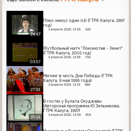
Плюс-минус один (±1) (ГТРК Калуга, 1997
год)
3 апреля 2025, 13:05
633
24:47
Футбольный матч "Локомотив - Зенит"
(ГТРК Калуга, 2001 год)
3 апреля 2025, 13:28
705
03:57
Митинг в честь Дня Победы (ГТРК
Калуга, 9 мая 1995 года)
3 апреля 2025, 13:19
669
27:01
В гостях у Булата Окуджавы
(Авторская программа Ю.Зельникова,
ГТРК Калуга, 1997)
3 апреля 2025, 13:09
903
25:14