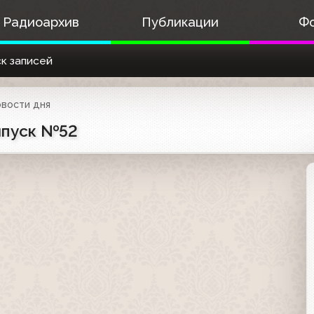
Радиоархив
Публикации
Ф
к записей
вости дня
Выпуск №52