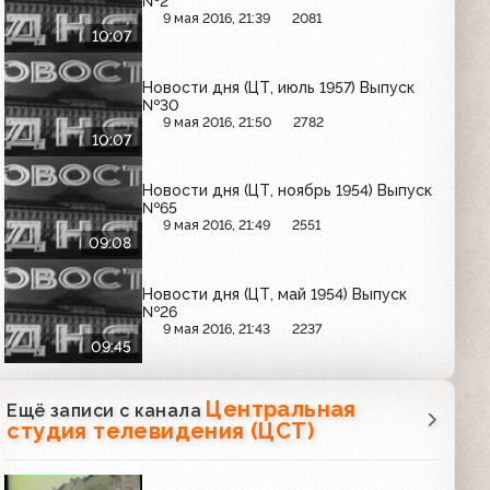
№2
9 мая 2016, 21:39
2081
10:07
Новости дня (ЦТ, июль 1957) Выпуск
№30
9 мая 2016, 21:50
2782
10:07
Новости дня (ЦТ, ноябрь 1954) Выпуск
№65
9 мая 2016, 21:49
2551
09:08
Новости дня (ЦТ, май 1954) Выпуск
№26
9 мая 2016, 21:43
2237
09:45
Центральная
Ещё записи с канала
студия телевидения (ЦСТ)