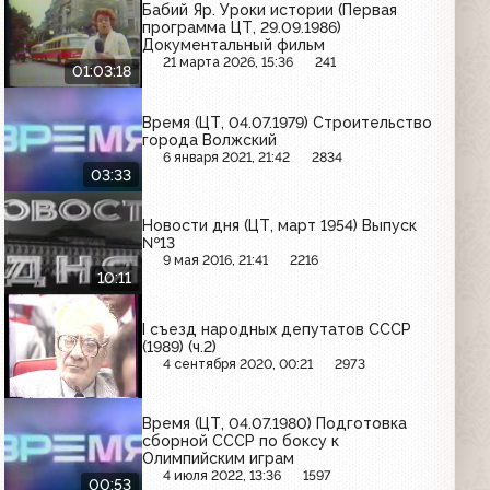
Бабий Яр. Уроки истории (Первая
программа ЦТ, 29.09.1986)
Документальный фильм
21 марта 2026, 15:36
241
01:03:18
Время (ЦТ, 04.07.1979) Строительство
города Волжский
6 января 2021, 21:42
2834
03:33
Новости дня (ЦТ, март 1954) Выпуск
№13
9 мая 2016, 21:41
2216
10:11
I съезд народных депутатов СССР
(1989) (ч.2)
4 сентября 2020, 00:21
2973
Время (ЦТ, 04.07.1980) Подготовка
сборной СССР по боксу к
Олимпийским играм
4 июля 2022, 13:36
1597
00:53