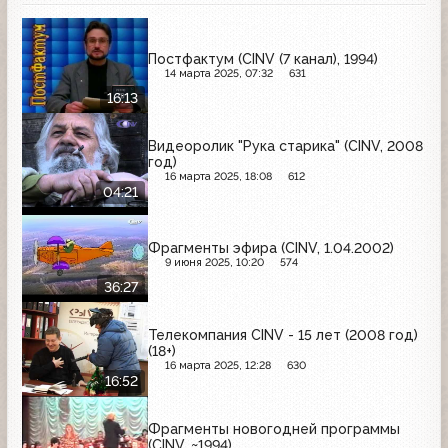
Постфактум (CINV (7 канал), 1994)
14 марта 2025, 07:32
631
16:13
Видеоролик "Рука старика" (CINV, 2008
год)
16 марта 2025, 18:08
612
04:21
Фрагменты эфира (CINV, 1.04.2002)
9 июня 2025, 10:20
574
36:27
Телекомпания CINV - 15 лет (2008 год)
(18+)
16 марта 2025, 12:28
630
16:52
Фрагменты новогодней программы
(CINV, ~1994)