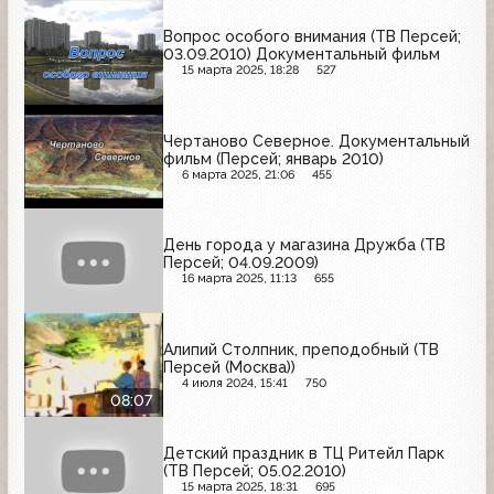
Вопрос особого внимания (ТВ Персей;
03.09.2010) Документальный фильм
15 марта 2025, 18:28
527
Чертаново Северное. Документальный
фильм (Персей; январь 2010)
6 марта 2025, 21:06
455
День города у магазина Дружба (ТВ
Персей; 04.09.2009)
16 марта 2025, 11:13
655
Алипий Столпник, преподобный (ТВ
Персей (Москва))
4 июля 2024, 15:41
750
08:07
Детский праздник в ТЦ Ритейл Парк
(ТВ Персей; 05.02.2010)
15 марта 2025, 18:31
695