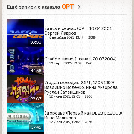
ОРТ
Ещё записи с канала
Здесь и сейчас (ОРТ, 10.04.2001)
Сергей Лавров
5 декабря 2021, 13:47
2085
10:03
Слабое звено (1 канал, 20.07.2004)
10 марта 2025, 13:39
647
44:58
Угадай мелодию (ОРТ, 17.05.1999)
Владимир Воленко, Инна Анзорова,
Руслан Затенщиков
12 июня 2021, 22:01
2806
23:07
Здоровье (Первый канал, 28.06.2003)
Инна Маликова
12 июля 2015, 15:02
2678
37:45