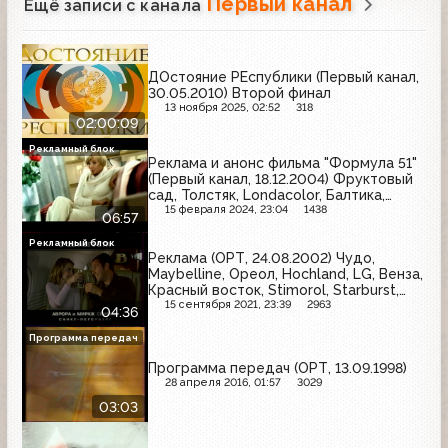
Первый канал
Ещё записи с канала
ДОстояние РЕспублики (Первый канал,
30.05.2010) Второй финал
13 ноября 2025, 02:52
318
02:00:09
Рекламный блок
Реклама и анонс фильма "Формула 51"
(Первый канал, 18.12.2004) Фруктовый
сад, Толстяк, Londacolor, Балтика,
Чёрный жемчуг, Caprice, Lowenbrau,
15 февраля 2024, 23:04
1438
06:57
Nokia, Naturella, Sarma, Белый медведь,
Мегафон, Добрый, Арсенальное,
Рекламный блок
Реклама (ОРТ, 24.08.2002) Чудо,
Toyota
Maybelline, Ореол, Hochland, LG, Венза,
Красный восток, Stimorol, Starburst,
Nescafe
15 сентября 2021, 23:39
2963
04:36
Программа передач
Программа передач (ОРТ, 13.09.1998)
28 апреля 2016, 01:57
3029
03:03