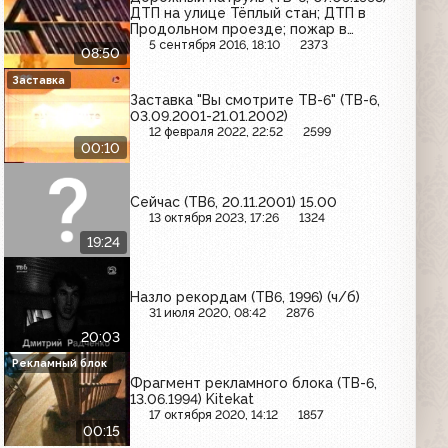
ДТП на улице Тёплый стан; ДТП в
Продольном проезде; пожар в
квартире на Ладожской улице
5 сентября 2016, 18:10
2373
08:50
Заставка
Заставка "Вы смотрите ТВ-6" (ТВ-6,
03.09.2001-21.01.2002)
12 февраля 2022, 22:52
2599
00:10
Сейчас (ТВ6, 20.11.2001) 15.00
13 октября 2023, 17:26
1324
19:24
Назло рекордам (ТВ6, 1996) (ч/б)
31 июля 2020, 08:42
2876
20:03
Рекламный блок
Фрагмент рекламного блока (ТВ-6,
13.06.1994) Kitekat
17 октября 2020, 14:12
1857
00:15