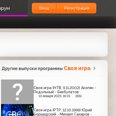
орум
Вход
Регистрация
Своя игра
Другие выпуски программы
Своя игра (НТВ, 9.11.2002) Акопян -
Подольный - Бикбулатов
13 января 2023, 16:01
1561
Своя игра (РТР, 12.10.1996) Юрий
Бершидский - Михаил Сахаров -