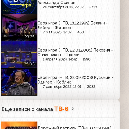
Александр Осипов
26 сентября 2016, 22:32
2710
Своя игра (НТВ, 18.12.1999) Белкин -
Либер - Жданов
7 мая 2025, 17:37
460
23:35
Своя игра (НТВ, 22.01.2005) Пехович -
Овчинников - Яцкевич
1 апреля 2024, 14:42
1590
35:03
Своя игра (НТВ, 28.09.2003) Кузьмин -
Эдигер - Коблик
7 сентября 2022, 15:01
2082
ТВ-6
Ещё записи с канала
Дорожный патруль (ТВ-6, 07.09.1998)