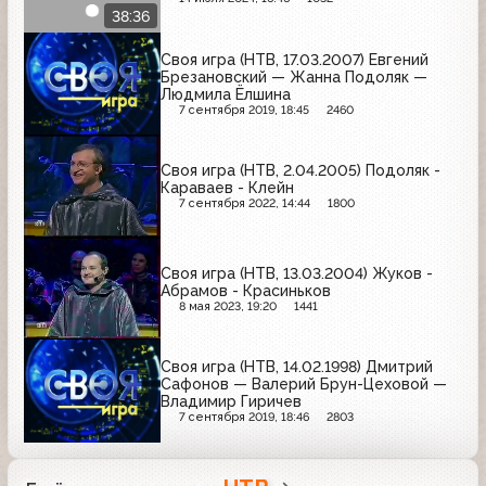
38:36
Своя игра (НТВ, 17.03.2007) Евгений
Брезановский — Жанна Подоляк —
Людмила Ёлшина
7 сентября 2019, 18:45
2460
Своя игра (НТВ, 2.04.2005) Подоляк -
Караваев - Клейн
7 сентября 2022, 14:44
1800
Своя игра (НТВ, 13.03.2004) Жуков -
Абрамов - Красиньков
8 мая 2023, 19:20
1441
Своя игра (НТВ, 14.02.1998) Дмитрий
Сафонов — Валерий Брун-Цеховой —
Владимир Гиричев
7 сентября 2019, 18:46
2803