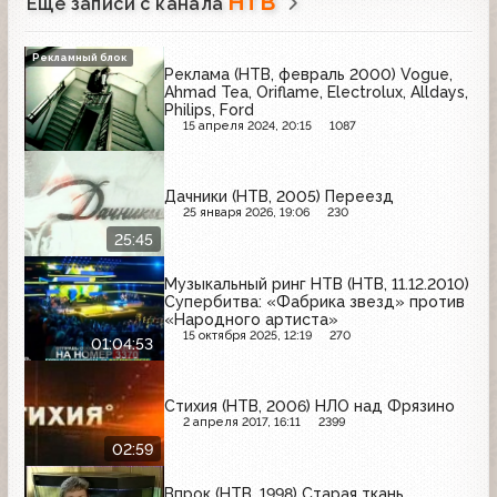
НТВ
Ещё записи с канала
Рекламный блок
Реклама (НТВ, февраль 2000) Vogue,
Ahmad Tea, Oriflame, Electrolux, Alldays,
Philips, Ford
15 апреля 2024, 20:15
1087
Дачники (НТВ, 2005) Переезд
25 января 2026, 19:06
230
25:45
Музыкальный ринг НТВ (НТВ, 11.12.2010)
Супербитва: «Фабрика звезд» против
«Народного артиста»
15 октября 2025, 12:19
270
01:04:53
Стихия (НТВ, 2006) НЛО над Фрязино
2 апреля 2017, 16:11
2399
02:59
Впрок (НТВ, 1998) Старая ткань,