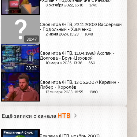
Акопян - Подольный (не с начала)
8 октября 2022, 16:16
1740
Своя игра (НТВ, 22.11.2003) Вассерман
- Подольный - Химченко
2 июня 2024, 15:23
1048
38:47
Своя игра (НТВ, 11.04.1998) Акопян -
Долгова - Брун-Цеховой
10 марта 2025, 13:38
560
23:32
Своя игра (НТВ, 13.05.2007) Карякин -
Либер - Королёв
13 января 2023, 16:55
1980
НТВ
Ещё записи с канала
Рекламный блок
Реклама (НТВ, ноябрь 2003)