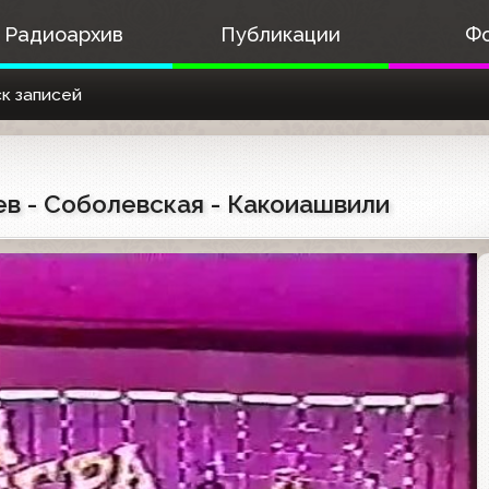
Радиоархив
Публикации
Ф
к записей
еев - Соболевская - Какоиашвили