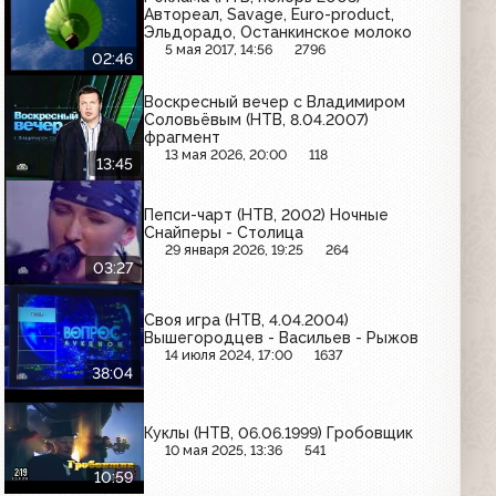
Автореал, Savage, Euro-product,
Эльдорадо, Останкинское молоко
5 мая 2017, 14:56
2796
02:46
Воскресный вечер с Владимиром
Соловьёвым (НТВ, 8.04.2007)
фрагмент
13 мая 2026, 20:00
118
13:45
Пепси-чарт (НТВ, 2002) Ночные
Снайперы - Столица
29 января 2026, 19:25
264
03:27
Своя игра (НТВ, 4.04.2004)
Вышегородцев - Васильев - Рыжов
14 июля 2024, 17:00
1637
38:04
Куклы (НТВ, 06.06.1999) Гробовщик
10 мая 2025, 13:36
541
10:59