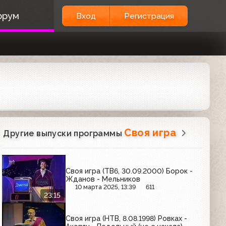
орум
Вход
Регистрация
Своя игра
Другие выпуски программы
Своя игра (ТВ6, 30.09.2000) Борок -
Жданов - Мельников
10 марта 2025, 13:39
611
23:15
Своя игра (НТВ, 8.08.1998) Ровках -