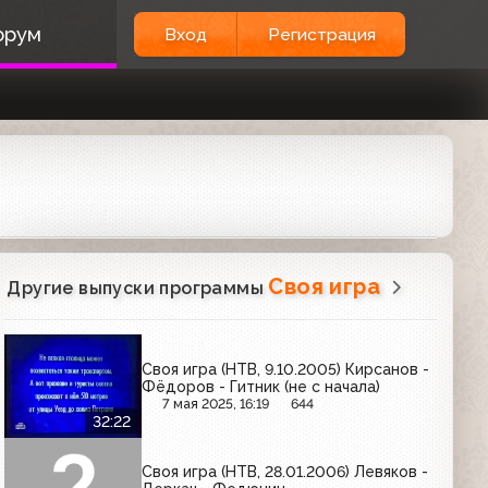
орум
Вход
Регистрация
Своя игра
Другие выпуски программы
Своя игра (НТВ, 9.10.2005) Кирсанов -
Фёдоров - Гитник (не с начала)
7 мая 2025, 16:19
644
32:22
Своя игра (НТВ, 28.01.2006) Левяков -