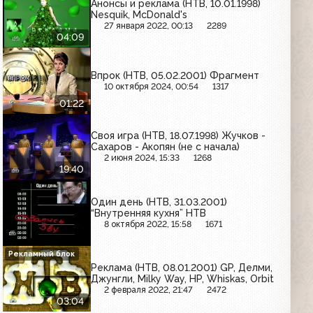
Анонсы и реклама (НТВ, 10.01.1998)
Nesquik, McDonald's
27 января 2022, 00:13
2289
04:09
Впрок (НТВ, 05.02.2001) Фрагмент
10 октября 2024, 00:54
1317
01:22
Своя игра (НТВ, 18.07.1998) Жучков -
Сахаров - Акопян (не с начала)
2 июня 2024, 15:33
1268
19:40
Один день (НТВ, 31.03.2001)
“Внутренняя кухня” НТВ
8 октября 2022, 15:58
1671
Рекламный блок
Реклама (НТВ, 08.01.2001) GP, Делми,
Джунгли, Milky Way, HP, Whiskas, Orbit
2 февраля 2022, 21:47
2472
03:04