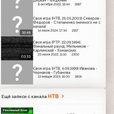
Деркач - Федюнин
8 октября 2022, 16:44
1887
Своя игра (НТВ, 25.05.2003) Северов -
Фёдоров - Степаненко (немного не с
начала)
14 июля 2024, 17:34
2167
36:48
Своя игра (РТР, 22.09.1994),
Финальный раунд, Мельников -
Карлинский - Хоманских
23 июля 2022, 11:10
2300
03:33
Своя игра (НТВ, 4.09.1999) Иванова -
Чернаков - Губанова
13 января 2023, 16:00
1806
НТВ
Ещё записи с канала
Рекламный блок