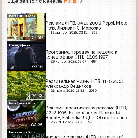
НТВ
Ещё записи с канала
Рекламный блок
Реклама (НТВ, 04.10.2001) Pepsi, Miele,
Twix, Лизивит-C, Морозко
18 октября 2025, 03:11
369
01:59
Конец эфира
Программа передач на неделю и
конец эфира (НТВ, 16.05.1997)
29 ноября 2025, 19:07
497
07:16
Растительная жизнь (НТВ, 11.07.2001)
Александр Вешняков
28 марта 2020, 18:52
2950
24:42
Рекламный блок
Реклама, политическая реклама (НТВ,
02.12.1995) Кремлёвская, Палиха 14,
Bounty, Finlandia, ЛДПР, Общественно-
политическое движение "Вперёд,
26 июня 2025, 20:28
518
02:25
Россия"
Рекламный блок
Анонсы и реклама (НТВ, 05.08.2006)