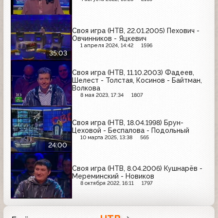
Своя игра (НТВ, 22.01.2005) Пехович -
Овчинников - Яцкевич
1 апреля 2024, 14:42
1596
35:03
Своя игра (НТВ, 11.10.2003) Фадеев,
Шелест - Толстая, Косинов - Байтман,
Волкова
8 мая 2023, 17:34
1807
Своя игра (НТВ, 18.04.1998) Брун-
Цеховой - Беспалова - Подольный
10 марта 2025, 13:38
565
24:00
Своя игра (НТВ, 8.04.2006) Кушнарёв -
Мереминский - Новиков
8 октября 2022, 16:11
1797