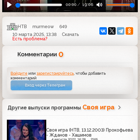
00:00
19:06
НТВ
murmeow
649
10 марта 2025, 13:38
Скачать
Есть проблема?
0
Комментарии
Войдите
или
зарегистрируйтесь
, чтобы добавить
комментарий
Вход через Телеграм
Своя игра
Другие выпуски программы
Своя игра (НТВ, 13.12.2003) Прокофьева
- Жданов - Хашимов
4 августа 2022, 16:28
2165