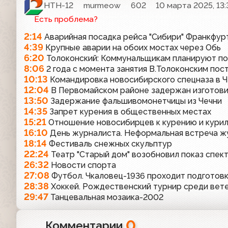
НТН-12
murmeow
602
10 марта 2025, 13:
Есть проблема?
2:14
Аварийная посадка рейса "Сибири" Франкфур
4:39
Крупные аварии на обоих мостах через Обь
6:20
Толоконский: Коммунальщикам планируют по
8:06
2 года с момента занятия В.Толоконским пос
10:13
Командировка новосибирского спецназа в 
12:04
В Первомайском районе задержан изготов
13:50
Задержание фальшивомонетчицы из Чечни
14:35
Запрет курения в общественных местах
15:21
Отношение новосибирцев к курению и кури
16:10
День журналиста. Неформальная встреча ж
18:14
Фестиваль снежных скульптур
22:24
Театр "Старый дом" возобновил показ спек
26:32
Новости спорта
27:08
Футбол. Чкаловец-1936 проходит подготовк
28:38
Хоккей. Рождественский турнир среди вет
29:47
Танцевальная мозаика-2002
0
Комментарии