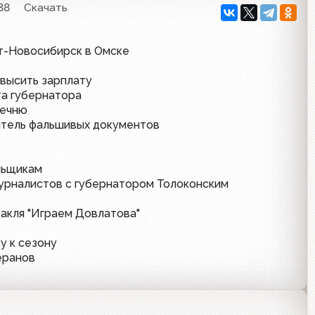
38
Скачать
т-Новосибирск в Омске
высить зарплату
та губернатора
Чечню
итель фальшивых документов
льщикам
урналистов с губернатором Толоконским
такля "Играем Довлатова"
у к сезону
еранов