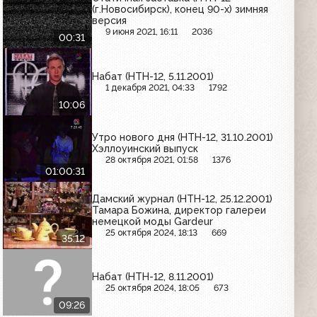
(г.Новосибирск), конец 90-х) зимняя
версия
9 июня 2021, 16:11
2036
00:31
Набат (НТН-12, 5.11.2001)
1 декабря 2021, 04:33
1792
10:06
Утро нового дня (НТН-12, 31.10.2001)
Хэллоуинский выпуск
28 октября 2021, 01:58
1376
01:00:31
Дамский журнал (НТН-12, 25.12.2001)
Тамара Божина, директор галереи
немецкой моды Gardeur
25 октября 2024, 18:13
669
35:12
Набат (НТН-12, 8.11.2001)
25 октября 2024, 18:05
673
09:26