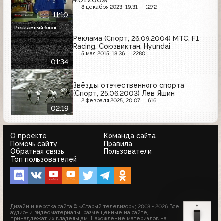
8 декабря 2023, 19:31
1272
11:10
Рекламный блок
Реклама (Спорт, 26.09.2004) МТС, F1
Racing, Союзвиктан, Hyundai
5 мая 2015, 18:36
2280
01:34
Звёзды отечественного спорта
(Спорт, 25.06.2003) Лев Яшин
2 февраля 2025, 20:07
616
02:19
О проекте
Команда сайта
Помочь сайту
Правила
Обратная связь
Пользователи
Топ пользователей
Дизайн и верстка сайта © «Старый телевизор»; 2008 - 2026 Все
аудио- и видеоматериалы, размещённые на сайте,
принадлежат их владельцам. Нахождение материалов на