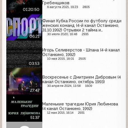
Гребенщиков
6 августа 2021, 19:23
2805
01:20:50
Финал Кубка России по футболу среди
женских команд (4-й канал Останкино,
31.10.1992) Отрывки 2 тайма и
дополнительного времени
30 июля 2020, 16:48
2935
06:21
Игорь Селиверстов - Шпана (4-й канал
Останкино, 1992)
10 мая 2015, 18:01
2505
03:53
Воскресенье с Дмитрием Дибровым (4
канал Останкино, октябрь 1993)
30 апреля 2024, 13:58
1609
27:47
Маленькие трагедии Юрия Любимова
(4 канал Останкино, 1992)
12 мая 2015, 16:14
2931
51:37