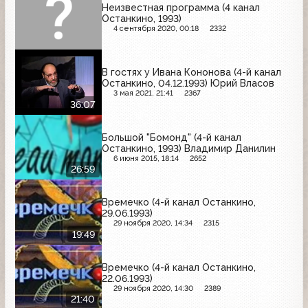
Неизвестная программа (4 канал
Останкино, 1993)
4 сентября 2020, 00:18
2332
В гостях у Ивана Кононова (4-й канал
Останкино, 04.12.1993) Юрий Власов
3 мая 2021, 21:41
2367
36:07
Большой "Бомонд" (4-й канал
Останкино, 1993) Владимир Данилин
6 июня 2015, 18:14
2652
26:59
Времечко (4-й канал Останкино,
29.06.1993)
29 ноября 2020, 14:34
2315
19:49
Времечко (4-й канал Останкино,
22.06.1993)
29 ноября 2020, 14:30
2389
21:40