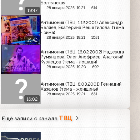
Болтянская
28 января 2025, 19:21
614
19:47
Антимония (ТВЦ, 1.12.2001) Александр
Беляев, Екатерина Решетилова, (тема
- зима)
28 января 2025, 19:21
1051
15:42
Антимония (ТВЦ, 16.02.2002) Надежда
Румянцева, Олег Анофриев, Анатолий
Кузнецов (тема - лошади)
28 января 2025, 19:20
692
Антимония (ТВЦ, 8.03.2001) Геннадий
Хазанов (тема - женщины)
28 января 2025, 19:21
651
16:02
ТВЦ
Ещё записи с канала