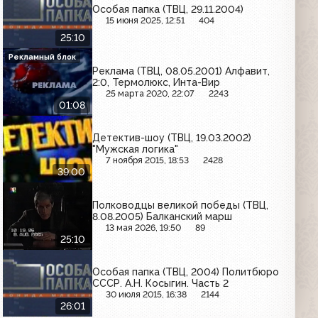
Особая папка (ТВЦ, 29.11.2004)
15 июня 2025, 12:51
404
25:10
Рекламный блок
Реклама (ТВЦ, 08.05.2001) Алфавит,
2:0, Термолюкс, Инта-Вир
25 марта 2020, 22:07
2243
01:08
Детектив-шоу (ТВЦ, 19.03.2002)
"Мужская логика"
7 ноября 2015, 18:53
2428
39:00
Полководцы великой победы (ТВЦ,
8.08.2005) Балканский марш
13 мая 2026, 19:50
89
25:10
Особая папка (ТВЦ, 2004) Политбюро
СССР. А.Н. Косыгин. Часть 2
30 июля 2015, 16:38
2144
26:01