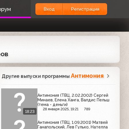
орум
Вход
Регистрация
ров
Антимония
Другие выпуски программы
Антимония (ТВЦ, 2.02.2002) Сергей
Минаев, Елена Ханга, Валдис Пельш
(тема - деньги)
28 января 2025, 19:21
789
18:23
Антимония (ТВЦ, 1.09.2001) Матвей
Ганапольский, Лев Гулько, Нателла