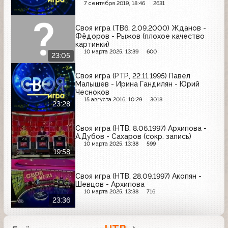
7 сентября 2019, 18:46
2631
Своя игра (ТВ6, 2.09.2000) Жданов -
Фёдоров - Рыжов (плохое качество
картинки)
10 марта 2025, 13:39
600
23:05
Своя игра (РТР, 22.11.1995) Павел
Малышев - Ирина Гандилян - Юрий
Чесноков
15 августа 2016, 10:29
3018
23:28
Своя игра (НТВ, 8.06.1997) Архипова -
А.Дубов - Сахаров (сокр. запись)
10 марта 2025, 13:38
599
19:58
Своя игра (НТВ, 28.09.1997) Акопян -
Шевцов - Архипова
10 марта 2025, 13:38
716
23:36