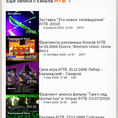
НТВ
Ещё записи с канала
Заставка
Заставка "Это новое телевидение"
(НТВ, 2002)
6 апреля 2021, 12:00
4073
00:05
Рекламный блок
Фрагменты рекламных блоков (НТВ,
14.06.1994) Elseve, Western Union, Uncle
Ben's
17 октября 2020, 14:47
2077
00:36
Своя игра (НТВ, 25.12.1999) Либер -
Бершидский - Сахаров
7 мая 2025, 17:38
538
23:38
Анонс
Фрагмент анонса фильма "Танго над
пропастью" в титрах (НТВ, 03.07.2005)
9 мая 2023, 21:55
2251
00:15
Рекламный блок
Реклама (НТВ, 27.02.1998) Супрадин,