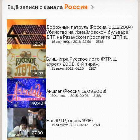
Россия
Ещё записи с канала
Дорожный патруль (Россия, 06.12.2004)
Убийство на Измайловском бульваре;
ДТП на Рязанском проспекте; ДТП в
Сигнальном проезде
16 сентября 2016, 22:59
2566
12:24
Блиц-игра Русское лото (РТР, 11
апреля 2001), 6-й тираж
21 июля 2022, 01:10
2197
15:27
Аншлаг (Россия, 19.09.2003)
30 апреля 2015, 20:28
3168
40:43
Нос (РТР, осень 1995)
19 августа 2020, 16:07
2071
27:30