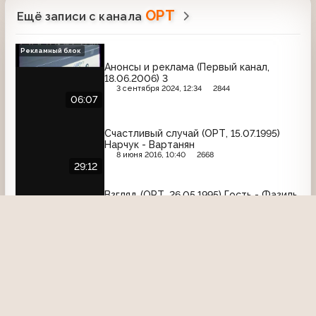
ОРТ
Ещё записи с канала
Рекламный блок
Анонсы и реклама (Первый канал,
18.06.2006) 3
3 сентября 2024, 12:34
2844
06:07
Счастливый случай (ОРТ, 15.07.1995)
Нарчук - Вартанян
8 июня 2016, 10:40
2668
29:12
Взгляд (ОРТ, 26.05.1995) Гость - Фазиль
Искандер. Встреча глав СНГ в Минске;
работа студентов-волонтёров в
районе Свиблово; обсуждение
10 января 2017, 18:17
3088
47:37
проблем Абхазии
Рекламный блок
Анонсы и реклама (ОРТ, апрель 2002)
Bimax, Мечта хозяйки, Nico, Samsung,
Pantene Pro-V, Philips, ИЖ-Авто, Sorti,
Nescafe
8 ноября 2015, 06:45
2771
04:31