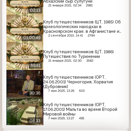
Абхазский сыр сулугуни
21 января 2021, 02:34
2981
02:13
Клуб путешественников (ЦТ, 1985) Об
археологических находках в
Красноярском крае, в Афганистане и
Каракумах; об альпинизме
2 сентября 2015, 14:41
2784
01:00:49
Клуб путешественников (ЦТ, 1986)
Путешествия по Туркмении
21 января 2021, 02:30
3582
59:51
Клуб путешественников (ОРТ,
24.06.2001) Черногория, Хорватия
(Дубровник)
7 мая 2025, 13:26
503
30:36
Клуб путешественников (ОРТ,
17.06.2001) Мальта во время Второй
Мировой войны
7 мая 2025, 13:27
495
08:33