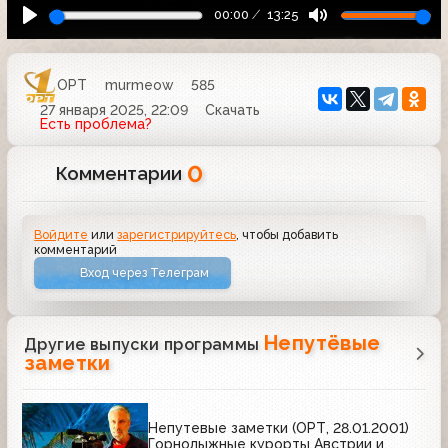
00:00
13:25
ОРТ
murmeow
585
27 января 2025, 22:09
Скачать
Есть проблема?
0
Комментарии
Войдите
или
зарегистрируйтесь
, чтобы добавить
комментарий
Вход через Телеграм
Непутёвые
Другие выпуски программы
заметки
Непутевые заметки (ОРТ, 28.01.2001)
Горнолыжные курорты Австрии и