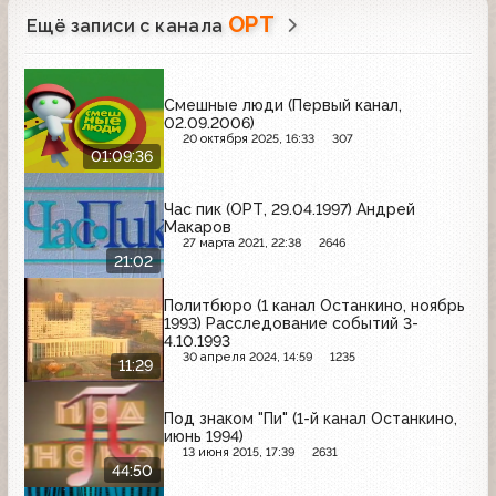
ОРТ
Ещё записи с канала
Смешные люди (Первый канал,
02.09.2006)
20 октября 2025, 16:33
307
01:09:36
Час пик (ОРТ, 29.04.1997) Андрей
Макаров
27 марта 2021, 22:38
2646
21:02
Политбюро (1 канал Останкино, ноябрь
1993) Расследование событий 3-
4.10.1993
30 апреля 2024, 14:59
1235
11:29
Под знаком "Пи" (1-й канал Останкино,
июнь 1994)
13 июня 2015, 17:39
2631
44:50