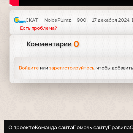
СКАТ
NoicePlumz
900
17 декабря 2024, 
Есть проблема?
0
Комментарии
Войдите
или
зарегистрируйтесь
, чтобы добавит
О проекте
Команда сайта
Помочь сайту
Правила
О