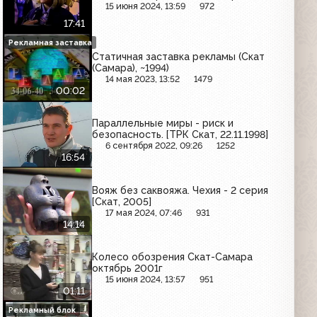
15 июня 2024, 13:59
972
17:41
Рекламная заставка
Статичная заставка рекламы (Скат
(Самара), ~1994)
14 мая 2023, 13:52
1479
00:02
Параллельные миры - риск и
безопасность. [ТРК Скат, 22.11.1998]
6 сентября 2022, 09:26
1252
16:54
Вояж без саквояжа. Чехия - 2 серия
[Скат, 2005]
17 мая 2024, 07:46
931
14:14
Колесо обозрения Скат-Самара
октябрь 2001г
15 июня 2024, 13:57
951
01:11
Рекламный блок