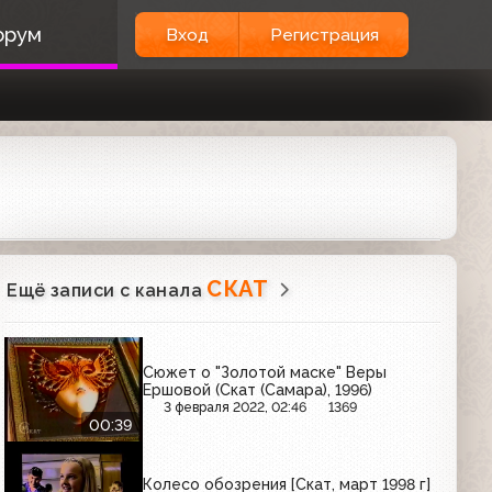
орум
Вход
Регистрация
СКАТ
Ещё записи с канала
Сюжет о "Золотой маске" Веры
Ершовой (Скат (Самара), 1996)
3 февраля 2022, 02:46
1369
00:39
Колесо обозрения [Скат, март 1998 г]