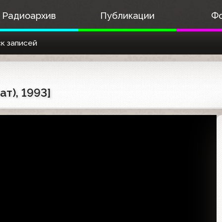
Радиоархив
Публикации
Ф
к записей
т), 1993]