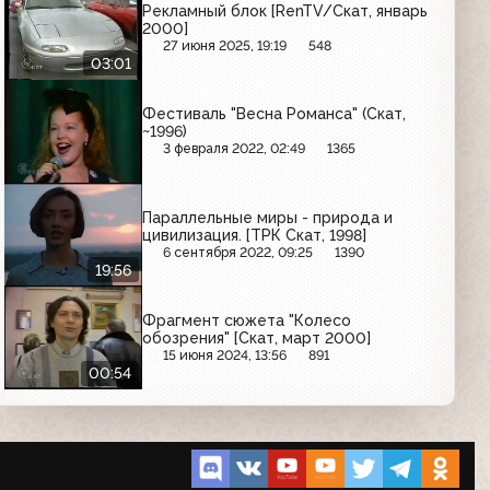
Рекламный блок [RenTV/Скат, январь
2000]
27 июня 2025, 19:19
548
03:01
Фестиваль "Весна Романса" (Скат,
~1996)
3 февраля 2022, 02:49
1365
Параллельные миры - природа и
цивилизация. [ТРК Скат, 1998]
6 сентября 2022, 09:25
1390
19:56
Фрагмент сюжета "Колесо
обозрения" [Скат, март 2000]
15 июня 2024, 13:56
891
00:54