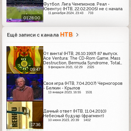
Футбол. Лига Чемпионов. Реал -
Ювентус (НТВ, 22.02.2005) не с начала
11 декабря 2024, 23:43
733
01:28:00
НТВ
Ещё записи с канала
От винта! (НТВ, 26.10.1997) 87 выпуск.
Ace Ventura: The CD-Rom Game, Mass
Destruction, Bermuda Syndrome, Total
Control
9 февраля 2021, 02:29
2325
09:47
Своя игра (НТВ, 7.04.2007) Черногоров
- Белкин - Крылов
13 января 2023, 16:55
1531
Дачный ответ (НТВ, 11.04.2010)
Небесный будуар (фрагмент)
10 июня 2023, 20:39
1402
17:36