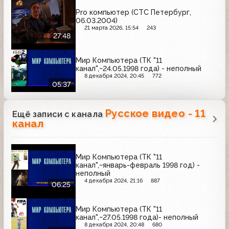
Pro компьютер (СТС Петербург,
06.03.2004)
21 марта 2026, 15:54
243
27:48
Мир Компьютера (ТК "11
канал",~24.05.1998 года) - неполный
8 декабря 2024, 20:45
772
05:37
Русское видео - 11
Ещё записи с канала
канал
Мир Компьютера (ТК "11
канал",~январь-февраль 1998 год) -
неполный
4 декабря 2024, 21:16
887
06:25
Мир Компьютера (ТК "11
канал",~27.05.1998 года)- неполный
8 декабря 2024, 20:48
680