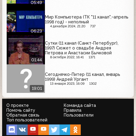
05:49
Мир Компьютера (ТК "11 канал",~апрель
1998 год) - неполный
4 декабря 2024, 21:20
737
06:23
Сутки (11 канал (Санкт-Петербург),
1997) Сюжет о свадьбе Андрея
Петрова и Анастасии Бычковой
8 октября 2022, 16:41
1371
01:44
Сегоднячко-Питер (11 канал, январь
1999) Андрей Ургант
13 января 2023, 16:09
1302
19:01
О проекте
Команда сайта
Помочь сайту
Правила
Обратная связь
Пользователи
Топ пользователей