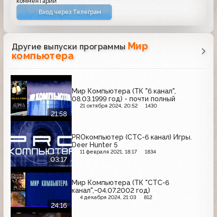
комментарий
Вход через Телеграм
Мир
Другие выпуски программы
компьютера
Мир Компьютера (ТК "6 канал",
08.03.1999 год) - почти полный
21 октября 2024, 20:52
1430
21:58
PROкомпьютер (СТС-6 канал) Игры.
Deer Hunter 5
11 февраля 2021, 18:17
1834
03:17
Мир Компьютера (ТК "СТС-6
канал",~04.07.2002 год)
4 декабря 2024, 21:03
812
24:16