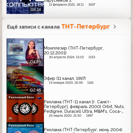
парусников 2
11 февраля 2021, 18:11
1637
06:14
ТНТ-Петербург
Ещё записи с канала
Монплезир (ТНТ-Петербург,
20.12.2001)
30 апреля 2024, 13:10
1153
04:59
Эфир (11 канал, 1997)
13 января 2023, 16:09
1161
02:46
Рекламный блок
Реклама (ТНТ-11 канал [г. Санкт-
Петербург], февраль 2000) Orbit, Nuts,
Pedigree, Duracell Ultra, M&M's, Coca-
Cola, Passion, Альтернатива Синицы,
25 марта 2020, 21:50
1997
100% Gold, Лоск, Воздушный, Love is,
Золотая бочка
Рекламный блок
Реклама (ТНТ-Петербург, июнь 2004)