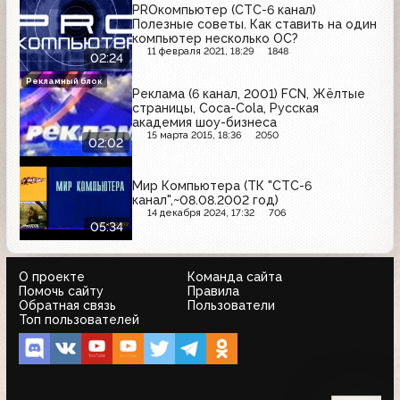
PROкомпьютер (СТС-6 канал)
Полезные советы. Как ставить на один
компьютер несколько ОС?
11 февраля 2021, 18:29
1848
02:24
Рекламный блок
Реклама (6 канал, 2001) FCN, Жёлтые
страницы, Coca-Cola, Русская
академия шоу-бизнеса
15 марта 2015, 18:36
2050
02:02
Мир Компьютера (ТК "СТС-6
канал",~08.08.2002 год)
14 декабря 2024, 17:32
706
05:34
О проекте
Команда сайта
Помочь сайту
Правила
Обратная связь
Пользователи
Топ пользователей