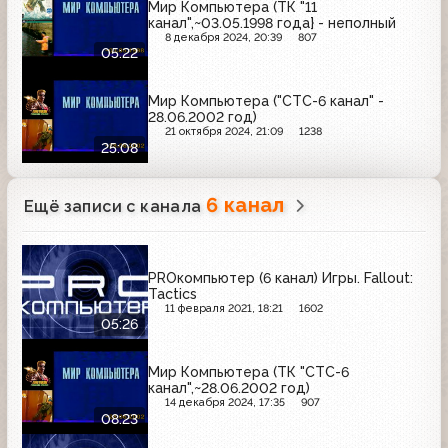
Мир Компьютера (ТК "11
канал",~03.05.1998 года} - неполный
8 декабря 2024, 20:39
807
05:22
Мир Компьютера ("СТС-6 канал" -
28.06.2002 год)
21 октября 2024, 21:09
1238
25:08
6 канал
Ещё записи с канала
PROкомпьютер (6 канал) Игры. Fallout:
Tactics
11 февраля 2021, 18:21
1602
05:26
Мир Компьютера (ТК "СТС-6
канал",~28.06.2002 год)
14 декабря 2024, 17:35
907
08:23