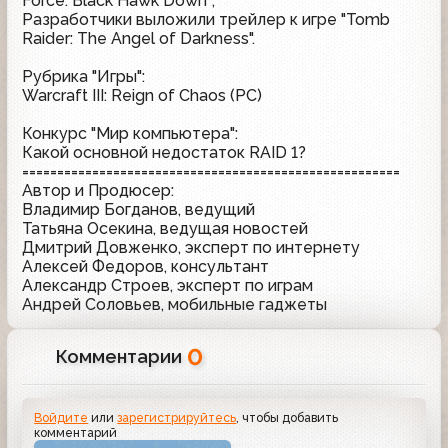
Force: Black Hawk Down";
Разработчики выложили трейлер к игре "Tomb
Raider: The Angel of Darkness".
Рубрика "Игры":
Warcraft III: Reign of Chaos (PC)
Конкурс "Мир компьютера":
Какой основной недостаток RAID 1?
======================================================
Автор и Продюсер:
Владимир Богданов, ведущий
Татьяна Осекина, ведущая новостей
Дмитрий Довженко, эксперт по интернету
Алексей Федоров, консультант
Александр Строев, эксперт по играм
Андрей Соловьев, мобильные гаджеты
0
Комментарии
Войдите
или
зарегистрируйтесь
, чтобы добавить
комментарий