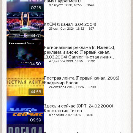
Бамут (фрагмент)
9 августа 2020, 18:55
2849
07:18
КХСМ (1 канал, 3.04.2004)
25 октября 2024, 18:32
897
44:01
Рекламный блок
Региональная реклама [г. Ижевск],
реклама и анонс (Первый канал,
13.03.2004) Garnier, Чистая линия,
Роллтон, Dove, Tchibo, Выборы-2004
4 декабря 2021, 18:55
2102
04:50
Пестрая лента (Первый канал, 2005)
Владимир Басов
24 октября 2015, 17:26
2730
44:56
Здесь и сейчас (ОРТ, 24.02.2000)
Константин Титов
8 апреля 2017, 19:35
3436
09:59