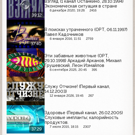
Взгляд (1 канал Останкино, 28.10.1994)
Экономическая ситуация в стране
6 декабря 2020, 19:26
2416
39:12
В поисках утраченного (ОРТ, 06.11.1997)
Павел Кадочников
6 января 2016, 11:51
2759
37:40
Эти забавные животные (ОРТ,
29.10.1998) Аркадий Арканов, Михаил
Грушевский, Леон Измайлов
6 сентября 2025, 20:45
395
Служу Отчизне! (Первый канал,
14.12.2003)
12 января 2026, 19:45
267
Здоровье (Первый канал, 26.02.2005)
Слуховые импланты; калорийность
продуктов.
7 июля 2015, 18:15
2307
37:29