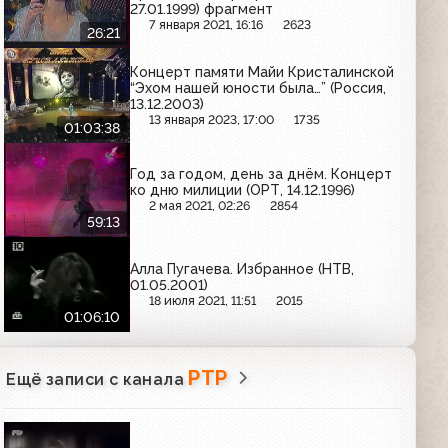
27.01.1999) фрагмент
7 января 2021, 16:16
2623
26:21
Концерт памяти Майи Кристалинской
“Эхом нашей юности была…” (Россия,
13.12.2003)
13 января 2023, 17:00
1735
01:03:38
Год за годом, день за днём. Концерт
ко дню милиции (ОРТ, 14.12.1996)
2 мая 2021, 02:26
2854
59:13
Алла Пугачева. Избранное (НТВ,
01.05.2001)
18 июля 2021, 11:51
2015
01:06:10
РТР
Ещё записи с канала