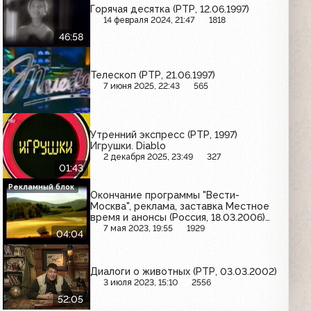
Горячая десятка (РТР, 12.06.1997)
14 февраля 2024, 21:47
1818
46:58
Телескоп (РТР, 21.06.1997)
7 июня 2025, 22:43
565
Утренний экспресс (РТР, 1997)
Игрушки. Diablo
2 декабря 2025, 23:49
327
01:43
Рекламный блок
Окончание программы "Вести-
Москва", реклама, заставка Местное
время и анонсы (Россия, 18.03.2006)
Gorenje, Скит, Skylink, Рузское молоко,
7 мая 2023, 19:55
1929
04:04
балет "Тамар", Сбербанк, Вокруг
света
Диалоги о животных (РТР, 03.03.2002)
3 июля 2023, 15:10
2556
52:05