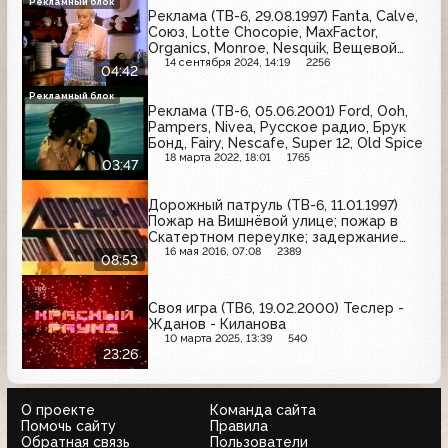
Рекламный блок
Реклама (ТВ-6, 29.08.1997) Fanta, Calve,
Союз, Lotte Chocopie, MaxFactor,
Organics, Monroe, Nesquik, Вещевой
рынок "Динамо", Банк Москвы, Siemens
14 сентября 2024, 14:19
2256
04:42
Рекламный блок
Реклама (ТВ-6, 05.06.2001) Ford, Ooh,
Pampers, Nivea, Русское радио, Брук
Бонд, Fairy, Nescafe, Super 12, Old Spice
18 марта 2022, 18:01
1765
03:47
Дорожный патруль (ТВ-6, 11.01.1997)
Пожар на Вишнёвой улице; пожар в
Скатертном переулке; задержание
подозреваемых в тяжких
16 мая 2016, 07:08
2389
08:53
преступлениях
Своя игра (ТВ6, 19.02.2000) Теслер -
Жданов - Киланова
10 марта 2025, 13:39
540
23:26
О проекте
Команда сайта
Помочь сайту
Правила
Обратная связь
Пользователи