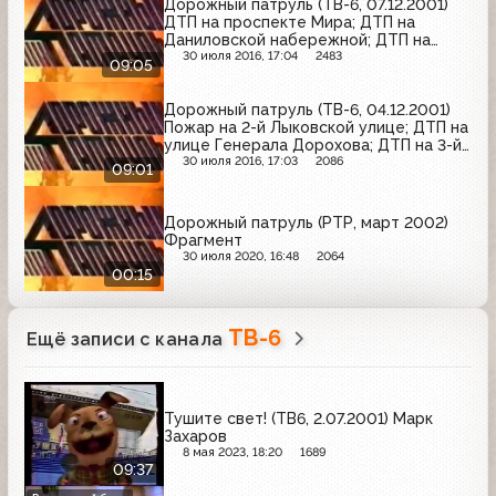
Дорожный патруль (ТВ-6, 07.12.2001)
ДТП на проспекте Мира; ДТП на
Даниловской набережной; ДТП на
Дербеневской набережной
30 июля 2016, 17:04
2483
09:05
Дорожный патруль (ТВ-6, 04.12.2001)
Пожар на 2-й Лыковской улице; ДТП на
улице Генерала Дорохова; ДТП на 3-й
Мытищинской улице
30 июля 2016, 17:03
2086
09:01
Дорожный патруль (РТР, март 2002)
Фрагмент
30 июля 2020, 16:48
2064
00:15
ТВ-6
Ещё записи с канала
Тушите свет! (ТВ6, 2.07.2001) Марк
Захаров
8 мая 2023, 18:20
1689
09:37