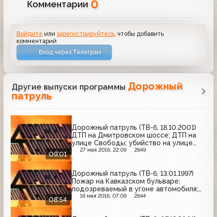
0
Комментарии
Войдите
или
зарегистрируйтесь
, чтобы добавить
комментарий
Вход через Телеграм
Дорожный
Другие выпуски программы
патруль
Дорожный патруль (ТВ-6, 18.10.2001)
ДТП на Дмитровском шоссе; ДТП на
улице Свободы; убийство на улице
Остоженка
27 мая 2016, 22:09
2649
09:01
Дорожный патруль (ТВ-6, 13.01.1997)
Пожар на Кавказском бульваре;
подозреваемый в угоне автомобиля;
пожар в квартире на улице Бочкова
16 мая 2016, 07:09
2644
08:54