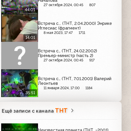
Началова
27 октября 2024, 00:45
807
44:01
Встреча с... (ТНТ, 2.04.2000) Энрике
Иглесиас (фрагмент)
8 мая 2023, 17:47
1711
14:01
Встреча с… (ТНТ, 24.02.2002)
Премьер-министр (часть 2)
27 октября 2024, 00:45
917
Встреча с… (ТНТ, 7.01.2001) Валерий
Леонтьев
11 января 2024, 17:00
1184
35:51
ТНТ
Ещё записи с канала
Неизвестная планета (ТНТ, ~2001)