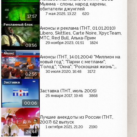
Мьянма - слоны, народ карены,
обитатели джунглей
7 мая 2025, 13:22
620
17:57
Рекламный блок
Анонсы и реклама (ТНТ, 01.01.2010)
Libero, Skittles, Carte Noire, ХрусTeam,
МТС, Red Bull, Алька-Прим
29 ноября 2023, 01:51
1824
03:56
Анонс
Анонсы (ТНТ, 14.01.2004) "Миллион на
новый год"; "Парни с метлами";
"Голод"; "Окна"; "Роскошная жизнь";
ТНТ-Комедия
30 июля 2020, 16:48
3172
02:56
Заставка
Заставка (ТНТ, июль 2005)
25 января 2017, 19:46
3868
00:06
Лучшие анекдоты из России (ТНТ,
2007) 62 выпуск
1 октября 2021, 21:20
2190
24:44