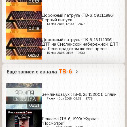
08:52
Дорожный патруль (ТВ-6, 09.11.1996)
Первый выпуск
13 мая 2016, 17:00
2075
08:49
Дорожный патруль (ТВ-6, 13.11.1996)
ДТП на Смоленской набережной; ДТП
на Ленинградском шоссе; пресс-
конференция УГПС в ресторане
15 мая 2016, 01:16
2630
08:50
"McDonald's" на улице Стромынка
ТВ-6
Ещё записи с канала
Земля-воздух (ТВ-6, 25.11.2001) Сплин
7 сентября 2015, 09:31
2779
02:21
Рекламный блок
Реклама (ТВ-6, 1999) Журнал
"Посмотри"