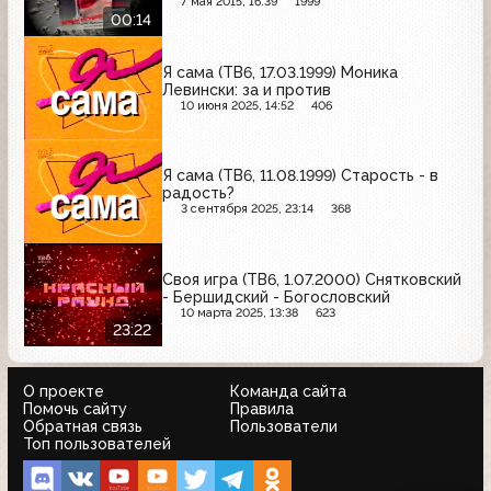
7 мая 2015, 16:39
1999
00:14
Я сама (ТВ6, 17.03.1999) Моника
Левински: за и против
10 июня 2025, 14:52
406
Я сама (ТВ6, 11.08.1999) Старость - в
радость?
3 сентября 2025, 23:14
368
Своя игра (ТВ6, 1.07.2000) Снятковский
- Бершидский - Богословский
10 марта 2025, 13:38
623
23:22
О проекте
Команда сайта
Помочь сайту
Правила
Обратная связь
Пользователи
Топ пользователей