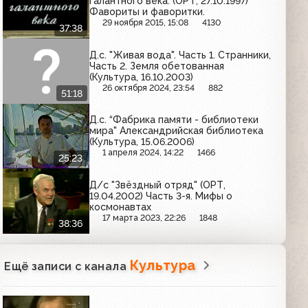
галантного века. (ОРТ, 27.10.1997)
Фавориты и фаворитки.
29 ноября 2015, 15:08
4130
37:38
Д.с. "Живая вода". Часть 1. Странники,
Часть 2. Земля обетованная
(Культура, 16.10.2003)
26 октября 2024, 23:54
882
51:18
Д.с. “Фабрика памяти - библиотеки
мира" Александрийская библиотека
(Культура, 15.06.2006)
1 апреля 2024, 14:22
1466
25:23
Д/с "Звёздный отряд" (ОРТ,
19.04.2002) Часть 3-я. Мифы о
космонавтах
17 марта 2023, 22:26
1848
38:36
Культура
Ещё записи с канала