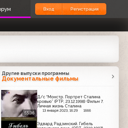
орум
Вход
Регистрация
Другие выпуски программы
Документальные фильмы
Д/с “Монстр. Портрет Сталина
кровью” (РТР, 23.12.1998) Фильм 7.
Личная жизнь Сталина
13 января 2023, 16:29
1666
55:36
Эдвард Радзинский. Гибель