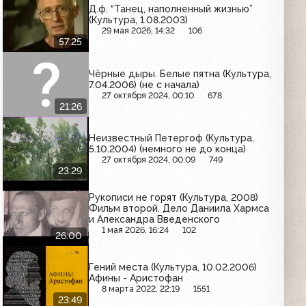
Д.ф. “Танец, наполненный жизнью”
(Культура, 1.08.2003)
29 мая 2026, 14:32
106
57:25
Чёрные дыры. Белые пятна (Культура,
7.04.2006) (не с начала)
27 октября 2024, 00:10
678
21:26
Неизвестный Петергоф (Культура,
5.10.2004) (немного не до конца)
27 октября 2024, 00:09
749
23:29
Рукописи не горят (Культура, 2008)
Фильм второй. Дело Даниила Хармса
и Александра Введенского
1 мая 2026, 16:24
102
26:00
Гений места (Культура, 10.02.2006)
Афины - Аристофан
8 марта 2022, 22:19
1551
23:49