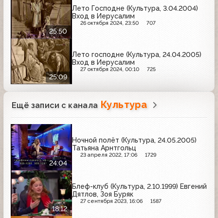
Лето Господне (Культура, 3.04.2004)
Вход в Иерусалим
26 октября 2024, 23:50
707
25:50
Лето господне (Культура, 24.04.2005)
Вход в Иерусалим
27 октября 2024, 00:10
725
25:09
Культура
Ещё записи с канала
Ночной полёт (Культура, 24.05.2005)
Татьяна Арнтгольц
23 апреля 2022, 17:06
1729
24:04
Блеф-клуб (Культура, 2.10.1999) Евгений
Дятлов, Зоя Буряк
27 сентября 2023, 16:06
1587
18:12