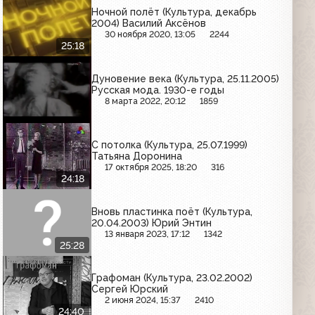
Ночной полёт (Культура, декабрь
2004) Василий Аксёнов
30 ноября 2020, 13:05
2244
25:18
Дуновение века (Культура, 25.11.2005)
Русская мода. 1930-е годы
8 марта 2022, 20:12
1859
С потолка (Культура, 25.07.1999)
Татьяна Доронина
17 октября 2025, 18:20
316
24:18
Вновь пластинка поёт (Культура,
20.04.2003) Юрий Энтин
13 января 2023, 17:12
1342
25:28
Графоман (Культура, 23.02.2002)
Сергей Юрский
2 июня 2024, 15:37
2410
24:40