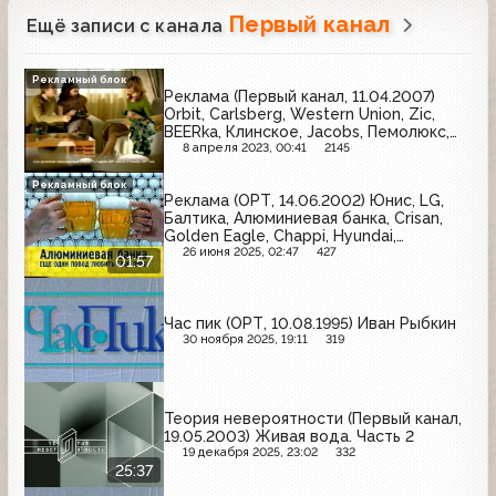
Первый канал
Ещё записи с канала
Рекламный блок
Реклама (Первый канал, 11.04.2007)
Orbit, Carlsberg, Western Union, Zic,
BEERka, Клинское, Jacobs, Пемолюкс,
Доширак, Балтика Кулер, Быстров
8 апреля 2023, 00:41
2145
Рекламный блок
Реклама (ОРТ, 14.06.2002) Юнис, LG,
Балтика, Алюминиевая банка, Crisan,
Golden Eagle, Chappi, Hyundai,
Телебукмекер
26 июня 2025, 02:47
427
01:57
Час пик (ОРТ, 10.08.1995) Иван Рыбкин
30 ноября 2025, 19:11
319
Теория невероятности (Первый канал,
19.05.2003) Живая вода. Часть 2
19 декабря 2025, 23:02
332
25:37