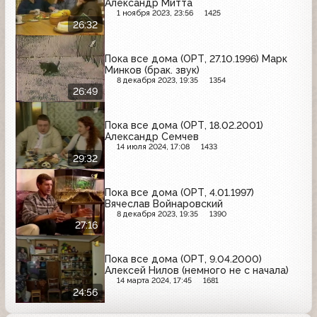
Александр Митта
1 ноября 2023, 23:56
1425
26:32
Пока все дома (ОРТ, 27.10.1996) Марк
Минков (брак. звук)
8 декабря 2023, 19:35
1354
26:49
Пока все дома (ОРТ, 18.02.2001)
Александр Семчев
14 июля 2024, 17:08
1433
29:32
Пока все дома (ОРТ, 4.01.1997)
Вячеслав Войнаровский
8 декабря 2023, 19:35
1390
27:16
Пока все дома (ОРТ, 9.04.2000)
Алексей Нилов (немного не с начала)
14 марта 2024, 17:45
1681
24:56