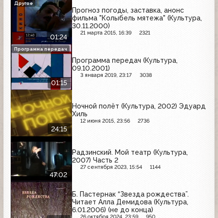
Другое
Прогноз погоды, заставка, анонс
фильма "Колыбель мятежа" (Культура,
30.11.2000)
21 марта 2015, 16:39
2321
01:24
Программа передач
Программа передач (Культура,
09.10.2001)
3 января 2019, 23:17
3038
01:15
Ночной полёт (Культура, 2002) Эдуард
Хиль
12 июня 2015, 23:56
2736
24:15
Радзинский. Мой театр (Культура,
2007) Часть 2
27 сентября 2023, 15:54
1144
47:02
Б. Пастернак “Звезда рождества”.
Читает Алла Демидова (Культура,
6.01.2006) (не до конца)
26 октября 2024, 23:59
950