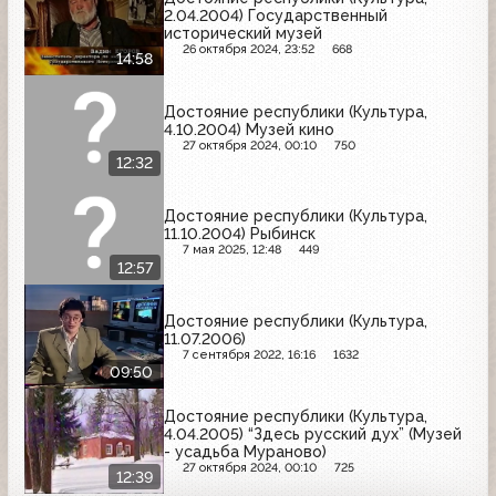
2.04.2004) Государственный
исторический музей
26 октября 2024, 23:52
668
14:58
Достояние республики (Культура,
4.10.2004) Музей кино
27 октября 2024, 00:10
750
12:32
Достояние республики (Культура,
11.10.2004) Рыбинск
7 мая 2025, 12:48
449
12:57
Достояние республики (Культура,
11.07.2006)
7 сентября 2022, 16:16
1632
09:50
Достояние республики (Культура,
4.04.2005) “Здесь русский дух” (Музей
- усадьба Мураново)
27 октября 2024, 00:10
725
12:39