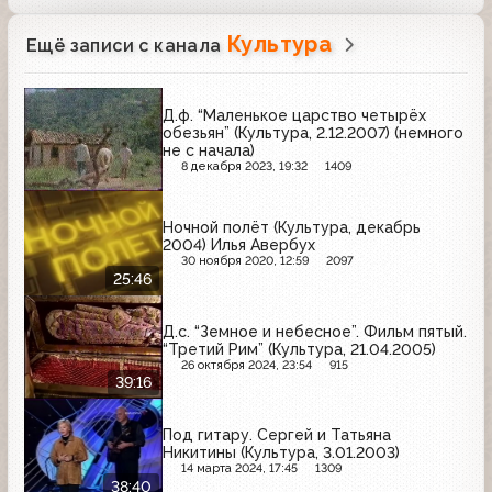
Культура
Ещё записи с канала
Д.ф. “Маленькое царство четырёх
обезьян” (Культура, 2.12.2007) (немного
не с начала)
8 декабря 2023, 19:32
1409
Ночной полёт (Культура, декабрь
2004) Илья Авербух
30 ноября 2020, 12:59
2097
25:46
Д.с. “Земное и небесное”. Фильм пятый.
“Третий Рим” (Культура, 21.04.2005)
26 октября 2024, 23:54
915
39:16
Под гитару. Сергей и Татьяна
Никитины (Культура, 3.01.2003)
14 марта 2024, 17:45
1309
38:40