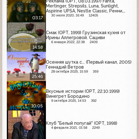
Реклама (ОРТ, 08.03.1997) Fanta,
Mertinger, Strepsils, Luna, Sunlight,
Aspirine UPSA, Nestle Classic, Ренни,
Schwartau Extra
30 июля 2020, 16:49
12405
03:17
Смак (ОРТ, 1999) Грузинская кухня от
Ирины Аллегровой. Сациви
6 января 2022, 22:38
2409
14:58
Осенняя шутка с... (Первый канал, 2005)
Геннадий Ветров
28 октября 2025, 15:59
359
25:46
Вкусные истории (ОРТ, 22.10.1999)
Винегрет Бородино
9 октября 2025, 14:53
392
10:05
Клуб "Белый попугай" (ОРТ, 1998)
4 февраля 2021, 01:58
2249