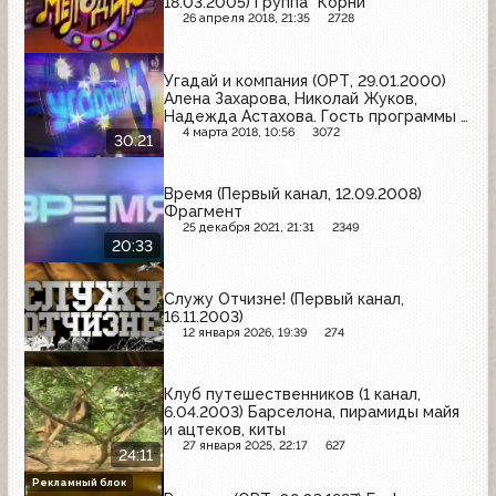
18.03.2005) Группа "Корни"
26 апреля 2018, 21:35
2728
Угадай и компания (ОРТ, 29.01.2000)
Алена Захарова, Николай Жуков,
Надежда Астахова. Гость программы -
Александр Малинин
4 марта 2018, 10:56
3072
30:21
Время (Первый канал, 12.09.2008)
Фрагмент
25 декабря 2021, 21:31
2349
20:33
Служу Отчизне! (Первый канал,
16.11.2003)
12 января 2026, 19:39
274
Клуб путешественников (1 канал,
6.04.2003) Барселона, пирамиды майя
и ацтеков, киты
27 января 2025, 22:17
627
24:11
Рекламный блок