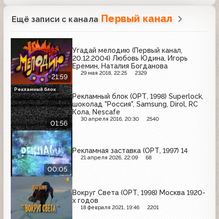
Первый канал
Ещё записи с канала
Угадай мелодию (Первый канал,
20.12.2004) Любовь Юдина, Игорь
Еремин, Наталия Богданова
29 мая 2018, 22:25
2329
21:59
Рекламный блок
Рекламный блок (ОРТ, 1998) Superlock,
шоколад "Россия", Samsung, Dirol, RC
Кола, Nescafe
30 апреля 2016, 20:30
2540
01:56
Рекламная заставка (ОРТ, 1997) 14
21 апреля 2026, 22:09
68
00:05
Вокруг Света (ОРТ, 1998) Москва 1920-
х годов
18 февраля 2021, 19:46
2201