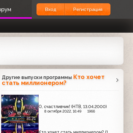
орум
Вход
Регистрация
Кто хочет
Другие выпуски программы
стать миллионером?
О, счастливчик! (НТВ, 13.04.2000)
8 октября 2022, 16:49
1966
31:21
Кто хочет стать миллионером? (1