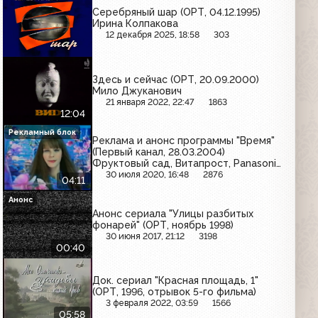
Серебряный шар (ОРТ, 04.12.1995)
Ирина Колпакова
12 декабря 2025, 18:58
303
Здесь и сейчас (ОРТ, 20.09.2000)
Мило Джуканович
21 января 2022, 22:47
1863
12:04
Рекламный блок
Реклама и анонс программы "Время"
(Первый канал, 28.03.2004)
Фруктовый сад, Витапрост, Panasonic,
Granini, Росгосстрах Авто, Растишка,
30 июля 2020, 16:48
2876
04:11
Ariel, Добрый
Анонс
Анонс сериала "Улицы разбитых
фонарей" (ОРТ, ноябрь 1998)
30 июня 2017, 21:12
3198
00:40
Док. сериал "Красная площадь, 1"
(ОРТ, 1996, отрывок 5-го фильма)
3 февраля 2022, 03:59
1566
05:58