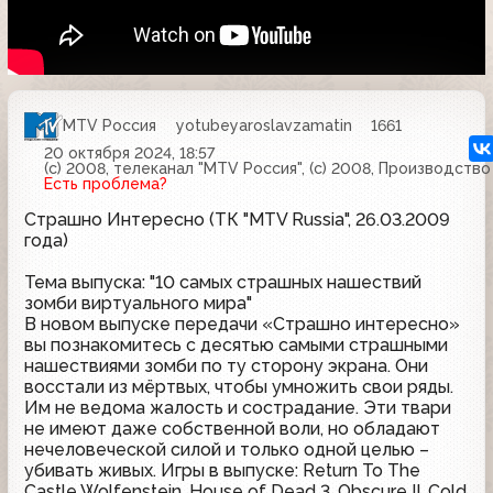
MTV Россия
yotubeyaroslavzamatin
1661
20 октября 2024, 18:57
(с) 2008, телеканал "MTV Россия", (с) 2008, Производств
Есть проблема?
Страшно Интересно (ТК "MTV Russia", 26.03.2009
года)
Тема выпуска: "10 самых страшных нашествий
зомби виртуального мира"
В новом выпуске передачи «Страшно интересно»
вы познакомитесь с десятью самыми страшными
нашествиями зомби по ту сторону экрана. Они
восстали из мёртвых, чтобы умножить свои ряды.
Им не ведома жалость и сострадание. Эти твари
не имеют даже собственной воли, но обладают
нечеловеческой силой и только одной целью –
убивать живых. Игры в выпуске: Return To The
Castle Wolfenstein, House of Dead 3, Obscure II, Cold