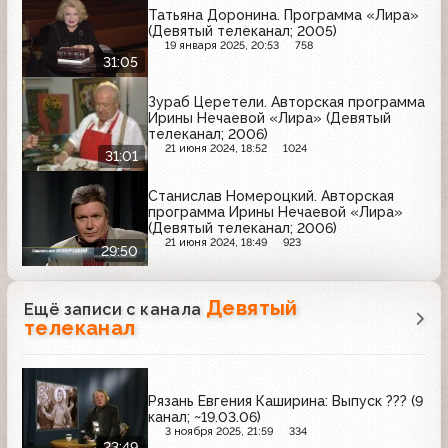
Татьяна Доронина. Программа «Лира»
(Девятый телеканал; 2005)
19 января 2025, 20:53
758
31:05
Зураб Церетели. Авторская программа
Ирины Нечаевой «Лира» (Девятый
телеканал; 2006)
21 июня 2024, 18:52
1024
31:01
Станислав Номероцкий. Авторская
программа Ирины Нечаевой «Лира»
(Девятый телеканал; 2006)
21 июня 2024, 18:49
923
29:50
Девятый
Ещё записи с канала
телеканал
Рязань Евгения Каширина: Выпуск ??? (9
канал; ~19.03.06)
3 ноября 2025, 21:59
334
23:49