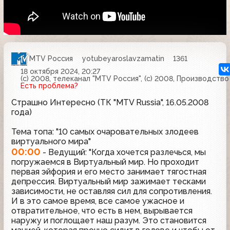
MTV Россия
yotubeyaroslavzamatin
1361
18 октября 2024, 20:27
(с) 2008, телеканал "MTV Россия", (с) 2008, Производств
Есть проблема?
Страшно Интересно (ТК "MTV Russia", 16.05.2008
года)
Тема топа: "10 самых очаровательных злодеев
виртуального мира"
00:00
- Ведущий: "Когда хочется разлечься, мы
погружаемся в Виртуальный мир. Но проходит
первая эйфория и его место занимает тягостная
депрессия. Виртуальный мир зажимает тесками
зависимости, не оставляя сил для сопротивления.
И в это самое время, все самое ужасное и
отвратительное, что есть в нем, вырывается
наружу и поглощает наш разум. Это становится