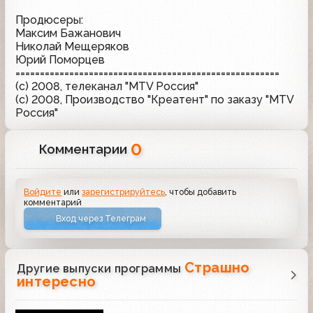
Продюсеры:
Максим Бажанович
Николай Мещеряков
Юрий Поморцев
======================================================
(с) 2008, телеканал "MTV Россия"
(с) 2008, Производство "Креатент" по заказу "MTV
Россия"
0
Комментарии
Войдите
или
зарегистрируйтесь
, чтобы добавить
комментарий
Вход через Телеграм
Страшно
Другие выпуски программы
интересно