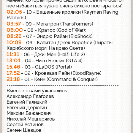
манией, которая прочно сидит в голове и чтобы от
нее избавиться нужно очень сильно постараться".
02:05
- 10 - Бешенные кролики (Rayman Raving
Rabbids)
03:57
- 09 - Мегатрон (Transformers)
06:00
- 08 - Кратос (God of War);
08:26
- 07 - Эндрю Райан (BioShock)
10:09
- 06 - Капитан Джек Воробей (Пираты
Карибского моря: На краю Света)
11:31
- 05 - Джи-Мен (Half-Life 2)
13:01
- 04 - Нико Беллик (GTA 4)
15:46
- 03 - GLaDOS (Portal)
17:52
- 02 - Кровавая Рейн (BloodRayne)
21:18
- 01 - Кейн (Command & Conquer)
======================================================
Вместе с вами ужасались:
Александр Глаголев
Евгений Галицкий
Евгений Дерюгин
Максим Бажанович
Николай Мещеряков
Сергей Устинов
Семен Шевцов