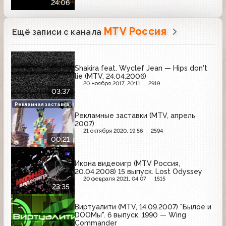
24:06
MTV Россия
Ещё записи с канала
Shakira feat. Wyclef Jean — Hips don't
lie (MTV, 24.04.2006)
20 ноября 2017, 20:11
2919
03:37
Рекламная заставка
Рекламные заставки (MTV, апрель
2007)
21 октября 2020, 19:56
2594
00:21
Икона видеоигр (MTV Россия,
20.04.2008) 15 выпуск. Lost Odyssey
20 февраля 2021, 04:07
1515
23:35
Виртуалити (MTV, 14.09.2007) "Былое и
DOOМы". 6 выпуск. 1990 — Wing
Commander