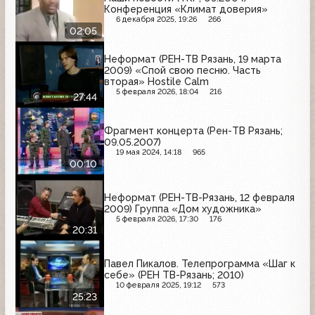
Конференция «Климат доверия»
6 декабря 2025, 19:26
266
02:05
Неформат (РЕН-ТВ Рязань, 19 марта
2009) «Спой свою песню. Часть
вторая» Hostile Calm
5 февраля 2026, 18:04
216
27:44
Фрагмент концерта (Рен-ТВ Рязань;
09.05.2007)
19 мая 2024, 14:18
965
00:10
Неформат (РЕН-ТВ-Рязань, 12 февраля
2009) Группа «Дом художника»
5 февраля 2026, 17:30
176
20:31
Павел Пикалов. Телепрограмма «Шаг к
себе» (РЕН ТВ-Рязань; 2010)
10 февраля 2025, 19:12
573
25:23