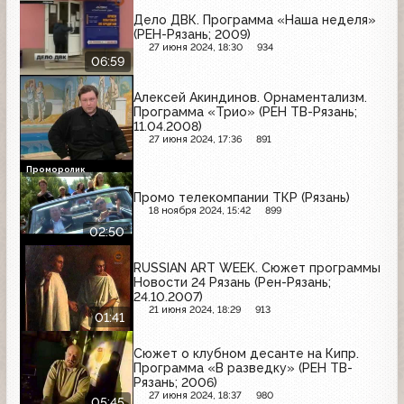
Дело ДВК. Программа «Наша неделя»
(РЕН-Рязань; 2009)
27 июня 2024, 18:30
934
06:59
Алексей Акиндинов. Орнаментализм.
Программа «Трио» (РЕН ТВ-Рязань;
11.04.2008)
27 июня 2024, 17:36
891
Проморолик
Промо телекомпании ТКР (Рязань)
18 ноября 2024, 15:42
899
02:50
RUSSIAN ART WEEK. Сюжет программы
Новости 24 Рязань (Рен-Рязань;
24.10.2007)
21 июня 2024, 18:29
913
01:41
Сюжет о клубном десанте на Кипр.
Программа «В разведку» (РЕН ТВ-
Рязань; 2006)
27 июня 2024, 18:37
980
05:45